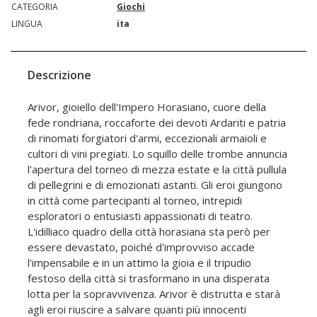
CATEGORIA
Giochi
LINGUA
ita
Descrizione
Arivor, gioiello dell'Impero Horasiano, cuore della
fede rondriana, roccaforte dei devoti Ardariti e patria
di rinomati forgiatori d'armi, eccezionali armaioli e
cultori di vini pregiati. Lo squillo delle trombe annuncia
l'apertura del torneo di mezza estate e la città pullula
di pellegrini e di emozionati astanti. Gli eroi giungono
in città come partecipanti al torneo, intrepidi
esploratori o entusiasti appassionati di teatro.
L'idilliaco quadro della città horasiana sta però per
essere devastato, poiché d'improvviso accade
l'impensabile e in un attimo la gioia e il tripudio
festoso della città si trasformano in una disperata
lotta per la sopravvivenza. Arivor è distrutta e starà
agli eroi riuscire a salvare quanti più innocenti