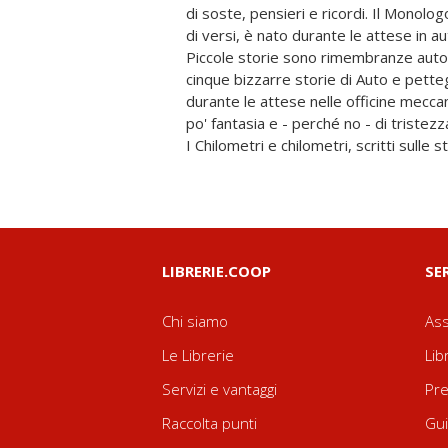
di soste, pensieri e ricordi. Il Monolo
fantasiosi, potrebbero essere stati r
di versi, è nato durante le attese in au
intervallo di poesie scritte Quasi in 
Piccole storie sono rimembranze autobi
contemplazione dell'universo, della terr
cinque bizzarre storie di Auto e pett
concludono il libro due fatti forse eff
durante le attese nelle officine mecca
sull'Etna e la sua Nivi njura, l'altro ne
po' fantasia e - perché no - di tristezz
I Chilometri e chilometri, scritti sulle 
LIBRERIE.COOP
SE
Chi siamo
Ass
Le Librerie
Lib
Servizi e vantaggi
Pre
Raccolta punti
Gui