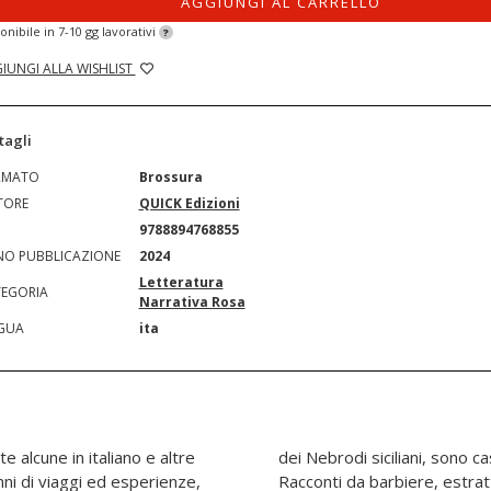
AGGIUNGI AL CARRELLO
onibile in 7-10 gg lavorativi
?
IUNGI ALLA WISHLIST
tagli
RMATO
Brossura
TORE
QUICK Edizioni
N
9788894768855
O PUBBLICAZIONE
2024
Letteratura
EGORIA
Narrativa Rosa
GUA
ita
e alcune in italiano e altre
afie in parte testimoniali. I
anni di viaggi ed esperienze,
una commedia, per quanto