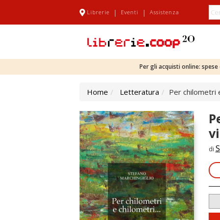
|
|
Librerie
Eventi
Assistenza
Per gli acquisti online: spes
Home
Letteratura
Per chilometri e
P
v
S
di