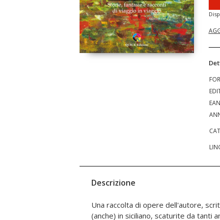
Disp
AGG
Det
FO
EDI
EA
ANN
CAT
LIN
Descrizione
Una raccolta di opere dell'autore, scritt
dei Nebrodi siciliani, sono casuali biogr
(anche) in siciliano, scaturite da tanti 
Racconti da barbiere, estratti da 