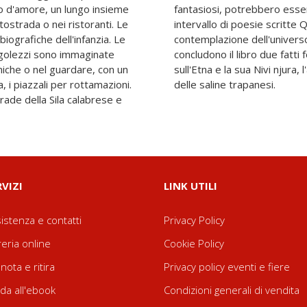
go d'amore, un lungo insieme
ealmente raccontati. Dopo un
tostrada o nei ristoranti. Le
silenzio - che raccontano la
ografiche dell'infanzia. Le
a, della vita, dell'amore -,
egolezzi sono immaginate
ettivamente accaduti, uno
niche o nel guardare, con un
l trapanese con la Nivi bianca
a, i piazzali per rottamazioni.
delle saline trapanesi.
strade della Sila calabrese e
RVIZI
LINK UTILI
istenza e contatti
Privacy Policy
reria online
Cookie Policy
nota e ritira
Privacy policy eventi e fiere
da all'ebook
Condizioni generali di vendita