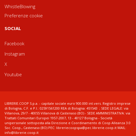
WhistleBlowing
Preferenze cookie
SOCIAL
Facebook
Instagram
X
Youtube
LIBRERIE.COOP S.p.a. - capitale sociale euro 900.000 int.vers. Registro imprese
di Bologna, C.F. e P.I.: 02591561200 REA di Bologna: 451543 ; SEDE LEGALE: via
Villanova, 29/7 - 40055 Villanova di Castenaso (BO) - SEDE AMMINISTRATIVA: via
Trattati Comunitari Europei 1957-2007, 13 - 40127 Bologna - Società
unipersonale sottoposta alla Direzione e Coordinamento di Coop Alleanza 3.0
Soc. Coop., Castenaso (BO) PEC: libreriecoopspa@pec.librerie.coop.it MAIL:
info@librerie.coop.it