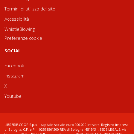
Termini di utilizzo del sito
Accessibilità
WhistleBlowing
Preferenze cookie
SOCIAL
Facebook
Instagram
X
Youtube
LIBRERIE.COOP S.p.a. - capitale sociale euro 900.000 int.vers. Registro imprese
di Bologna, C.F. e P.I.: 02591561200 REA di Bologna: 451543 ; SEDE LEGALE: via