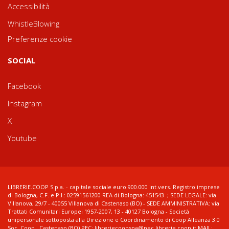
Accessibilità
WhistleBlowing
Preferenze cookie
SOCIAL
Facebook
Instagram
X
Youtube
LIBRERIE.COOP S.p.a. - capitale sociale euro 900.000 int.vers. Registro imprese
di Bologna, C.F. e P.I.: 02591561200 REA di Bologna: 451543 ; SEDE LEGALE: via
Villanova, 29/7 - 40055 Villanova di Castenaso (BO) - SEDE AMMINISTRATIVA: via
Trattati Comunitari Europei 1957-2007, 13 - 40127 Bologna - Società
unipersonale sottoposta alla Direzione e Coordinamento di Coop Alleanza 3.0
Soc. Coop., Castenaso (BO) PEC: libreriecoopspa@pec.librerie.coop.it MAIL: