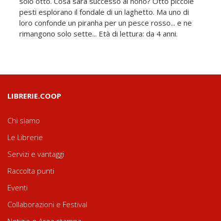
solo otto. Cosa sarà successo al nono? Otto piccole
pesti esplorano il fondale di un laghetto. Ma uno di
loro confonde un piranha per un pesce rosso... e ne
rimangono solo sette... Età di lettura: da 4 anni.
LIBRERIE.COOP
Chi siamo
Le Librerie
Servizi e vantaggi
Raccolta punti
Eventi
Collaborazioni e Festival
Notizie e Area stampa