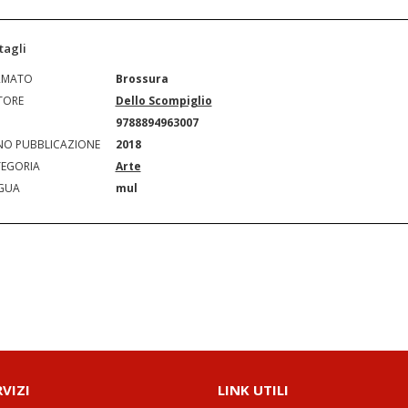
tagli
RMATO
Brossura
TORE
Dello Scompiglio
N
9788894963007
O PUBBLICAZIONE
2018
EGORIA
Arte
GUA
mul
RVIZI
LINK UTILI