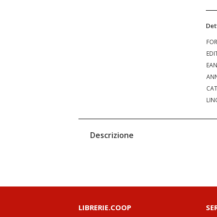
Det
FO
EDI
EA
ANN
CAT
LIN
Descrizione
LIBRERIE.COOP
SE