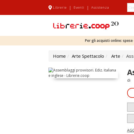
|
|
Librerie
Eventi
Assistenza
Per gli acquisti online: spes
Home
Arte Spettacolo
Arte
Ass
A
di
AGG