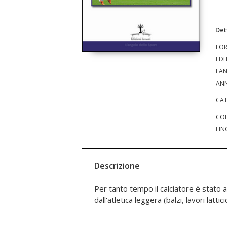
Det
FO
EDI
EA
ANN
CAT
COL
LIN
Descrizione
Per tanto tempo il calciatore è stato 
aerobica), perdendo di vista come è re
dall'atletica leggera (balzi, lavori lattic