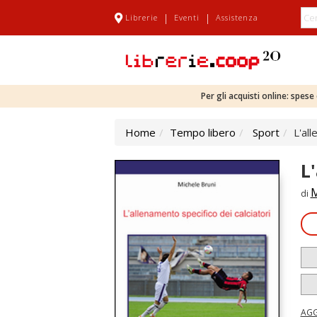
|
|
Librerie
Eventi
Assistenza
Per gli acquisti online: spes
Home
Tempo libero
Sport
L'all
L
M
di
AGG