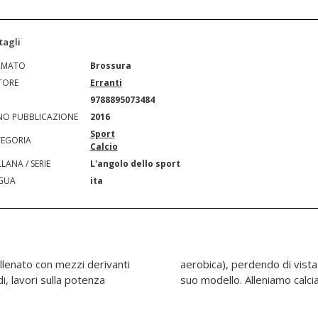
tagli
RMATO
Brossura
TORE
Erranti
N
9788895073484
O PUBBLICAZIONE
2016
Sport
EGORIA
Calcio
LANA / SERIE
L'angolo dello sport
GUA
ita
allenato con mezzi derivanti
almente fatto il calcio nel
idi, lavori sulla potenza
suo modello. Alleniamo calcia