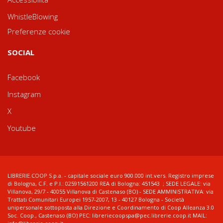
WhistleBlowing
Preferenze cookie
SOCIAL
Facebook
Instagram
X
Youtube
LIBRERIE.COOP S.p.a. - capitale sociale euro 900.000 int.vers. Registro imprese
di Bologna, C.F. e P.I.: 02591561200 REA di Bologna: 451543 ; SEDE LEGALE: via
Villanova, 29/7 - 40055 Villanova di Castenaso (BO) - SEDE AMMINISTRATIVA: via
Trattati Comunitari Europei 1957-2007, 13 - 40127 Bologna - Società
unipersonale sottoposta alla Direzione e Coordinamento di Coop Alleanza 3.0
Soc. Coop., Castenaso (BO) PEC: libreriecoopspa@pec.librerie.coop.it MAIL: