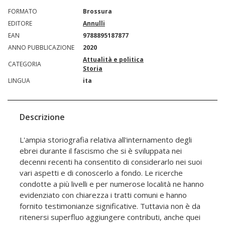
FORMATO
Brossura
EDITORE
Annulli
EAN
9788895187877
ANNO PUBBLICAZIONE
2020
Attualità e politica
CATEGORIA
Storia
LINGUA
ita
Descrizione
L'ampia storiografia relativa all'internamento degli
ebrei durante il fascismo che si è sviluppata nei
decenni recenti ha consentito di considerarlo nei suoi
vari aspetti e di conoscerlo a fondo. Le ricerche
condotte a più livelli e per numerose località ne hanno
evidenziato con chiarezza i tratti comuni e hanno
fornito testimonianze significative. Tuttavia non è da
ritenersi superfluo aggiungere contributi, anche quei