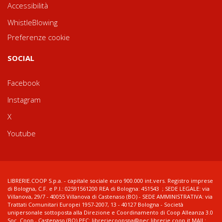
Accessibilità
WhistleBlowing
Preferenze cookie
SOCIAL
Facebook
Instagram
X
Youtube
LIBRERIE.COOP S.p.a. - capitale sociale euro 900.000 int.vers. Registro imprese
di Bologna, C.F. e P.I.: 02591561200 REA di Bologna: 451543 ; SEDE LEGALE: via
Villanova, 29/7 - 40055 Villanova di Castenaso (BO) - SEDE AMMINISTRATIVA: via
Trattati Comunitari Europei 1957-2007, 13 - 40127 Bologna - Società
unipersonale sottoposta alla Direzione e Coordinamento di Coop Alleanza 3.0
Soc. Coop., Castenaso (BO) PEC: libreriecoopspa@pec.librerie.coop.it MAIL: