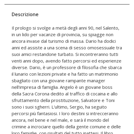
Descrizione
Il prologo si svolge a metà degli anni 90, nel Salento,
in un lido per vacanze di provincia, su spiagge non
ancora invase dal turismo di massa. Dario ha dodici
anni ed assiste a una scena di sesso omosessuale tra
suoi amici restandone turbato. Si incontreranno tutti
venti anni dopo, avendo fatto percorsi ed esperienze
diverse. Dario, è un professore di filosofia che sbarca
il lunario con lezioni private e ha fatto un matrimonio
sbagliato con una giovane rampante manager
nell'impresa di famiglia. Angelo è un giovane boss
della Sacra Corona dedito al traffico di cocaina e allo
sfruttamento della prostituzione, Salvatore e Toni
sono i suoi sgherri. L'ultimo, Sergio, ha seguito
percorsi più fantasiosi. I loro destini si intrecceranno
ancora, nel bene e nel male, e sarà il mondo del
crimine a incrociare quello della gente comune e delle
loro famiglie, con risultati del tutto inattesi. Il libro