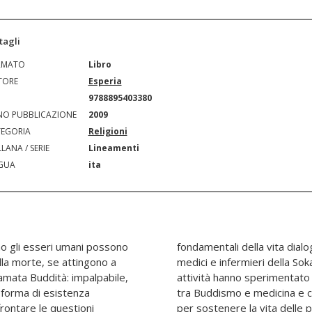
tagli
RMATO
Libro
TORE
Esperia
N
9788895403380
O PUBBLICAZIONE
2009
EGORIA
Religioni
LANA / SERIE
Lineamenti
GUA
ita
o gli esseri umani possono
alcuni membri delle divsioni
ella morte, se attingono a
ofessionisti che nella loro
iamata Buddità: impalpabile,
da relazione che intercorre
i forma di esistenza
gni sforzo possibile
frontare le questioni
per sostenere la vita delle 