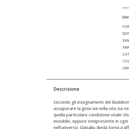
Det
FO
EDI
EA
ANN
CAT
COL
LIN
Descrizione
Secondo gli insegnamenti del Buddism
fondamentali della vita dialogando con 
assaporare la gioia sia nella vita sia n
medici e infermieri della Soka Gakkai. Pr
quella particolare condizione vitale ch
attività hanno sperimentato la profon
invisibile, eppure onnipresente in ogn
tra Buddismo e medicina e che compiono o
nell'universo. Daisaku Ikeda torna a af