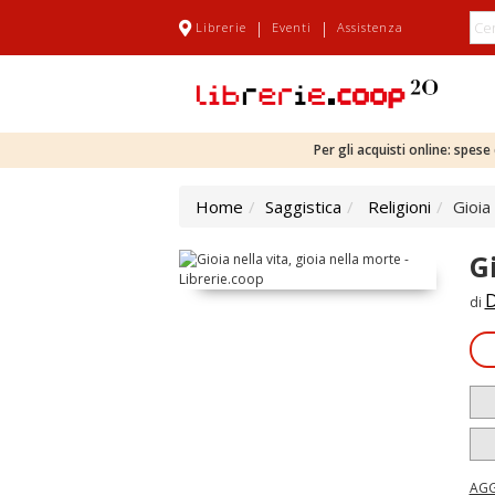
|
|
Librerie
Eventi
Assistenza
Per gli acquisti online: spes
Home
Saggistica
Religioni
Gioia 
G
D
di
AGG