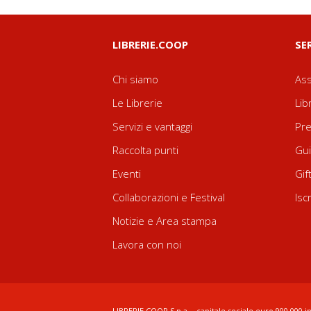
LIBRERIE.COOP
SE
Chi siamo
Ass
Le Librerie
Lib
Servizi e vantaggi
Pre
Raccolta punti
Gui
Eventi
Gif
Collaborazioni e Festival
Isc
Notizie e Area stampa
Lavora con noi
LIBRERIE.COOP S.p.a. - capitale sociale euro 900.000 in