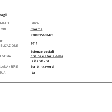
tagli
RMATO
Libro
TORE
Exòrma
N
9788895688428
NO
2011
BLICAZIONE
Scienze sociali
EGORIA
Critica e storia della
letteratura
LANA / SERIE
Scritti traversi
GUA
ita