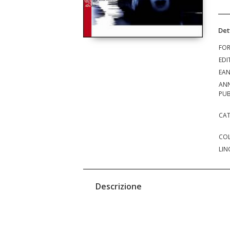
Det
FO
EDI
EA
AN
PUB
CAT
COL
LIN
Descrizione