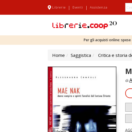
|
|
Librerie
Eventi
Assistenza
Per gli acquisti online: spes
Home
Saggistica
Critica e storia d
M
A
di
AGG