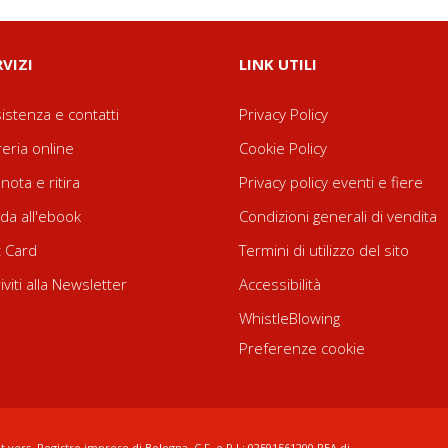
RVIZI
LINK UTILI
istenza e contatti
Privacy Policy
reria online
Cookie Policy
nota e ritira
Privacy policy eventi e fiere
da all'ebook
Condizioni generali di vendita
t Card
Termini di utilizzo del sito
riviti alla Newsletter
Accessibilità
WhistleBlowing
Preferenze cookie
t.vers. Registro imprese di Bologna, C.F. e P.I.: 02591561200 REA di