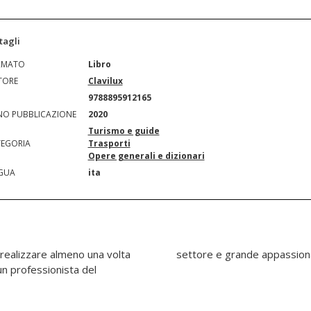
tagli
RMATO
Libro
TORE
Clavilux
N
9788895912165
O PUBBLICAZIONE
2020
Turismo e guide
EGORIA
Trasporti
Opere generali e dizionari
GUA
ita
 realizzare almeno una volta
settore e grande appassiona
 un professionista del