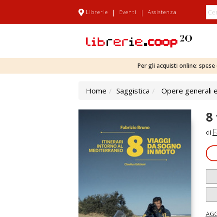
|
|
Librerie
Eventi
Assistenza
Per gli acquisti online: spes
Home
Saggistica
Opere generali e
8
F
di
AGG