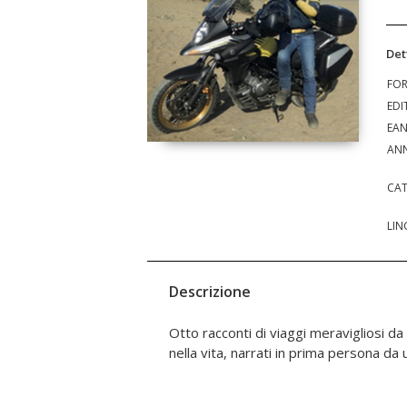
Det
FO
EDI
EA
ANN
CAT
LIN
Descrizione
Otto racconti di viaggi meravigliosi da
nella vita, narrati in prima persona da