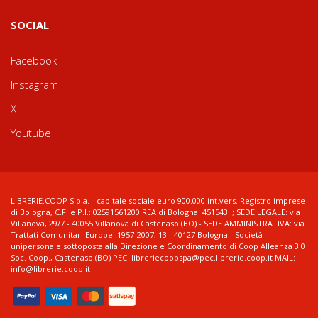
SOCIAL
Facebook
Instagram
X
Youtube
LIBRERIE.COOP S.p.a. - capitale sociale euro 900.000 int.vers. Registro imprese
di Bologna, C.F. e P.I.: 02591561200 REA di Bologna: 451543 ; SEDE LEGALE: via
Villanova, 29/7 - 40055 Villanova di Castenaso (BO) - SEDE AMMINISTRATIVA: via
Trattati Comunitari Europei 1957-2007, 13 - 40127 Bologna - Società
unipersonale sottoposta alla Direzione e Coordinamento di Coop Alleanza 3.0
Soc. Coop., Castenaso (BO) PEC: libreriecoopspa@pec.librerie.coop.it MAIL:
info@librerie.coop.it