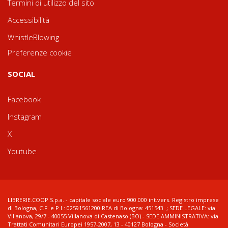
Termini di utilizzo del sito
Accessibilità
WhistleBlowing
Preferenze cookie
SOCIAL
Facebook
Instagram
X
Youtube
LIBRERIE.COOP S.p.a. - capitale sociale euro 900.000 int.vers. Registro imprese
di Bologna, C.F. e P.I.: 02591561200 REA di Bologna: 451543 ; SEDE LEGALE: via
Villanova, 29/7 - 40055 Villanova di Castenaso (BO) - SEDE AMMINISTRATIVA: via
Trattati Comunitari Europei 1957-2007, 13 - 40127 Bologna - Società