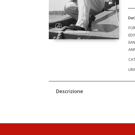
Det
FO
EDI
EA
ANN
CAT
LIN
Descrizione