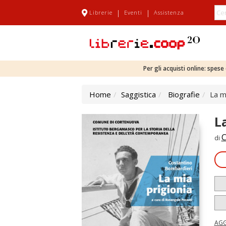
|
|
Librerie
Eventi
Assistenza
Per gli acquisti online: spes
Home
Saggistica
Biografie
La m
L
C
di
AGG