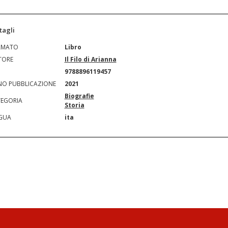
tagli
RMATO
Libro
TORE
Il Filo di Arianna
N
9788896119457
O PUBBLICAZIONE
2021
Biografie
EGORIA
Storia
GUA
ita