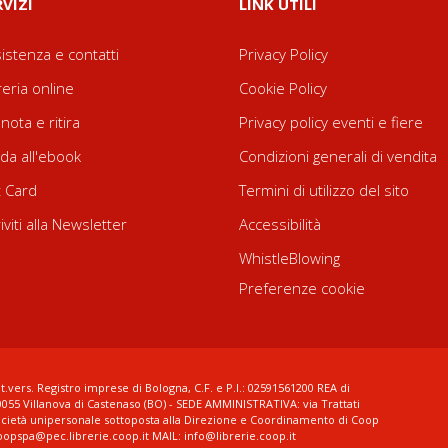
RVIZI
LINK UTILI
istenza e contatti
Privacy Policy
reria online
Cookie Policy
nota e ritira
Privacy policy eventi e fiere
da all'ebook
Condizioni generali di vendita
t Card
Termini di utilizzo del sito
riviti alla Newsletter
Accessibilità
WhistleBlowing
Preferenze cookie
t.vers. Registro imprese di Bologna, C.F. e P.I.: 02591561200 REA di
0055 Villanova di Castenaso (BO) - SEDE AMMINISTRATIVA: via Trattati
ocietà unipersonale sottoposta alla Direzione e Coordinamento di Coop
coopspa@pec.librerie.coop.it MAIL: info@librerie.coop.it