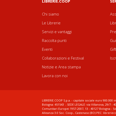
LIBRERIE.COOP
SE
Chi siamo
Ass
Le Librerie
Lib
Servizi e vantaggi
Pre
Raccolta punti
Gui
Eventi
Gif
Collaborazioni e Festival
Isc
Notizie e Area stampa
Lavora con noi
LIBRERIE.COOP S.p.a. - capitale sociale euro 900.000 in
Bologna: 451543 ; SEDE LEGALE: via Villanova, 29/7 - 4
Comunitari Europei 1957-2007, 13 - 40127 Bologna - S
Alleanza 3.0 Soc. Coop., Castenaso (BO) PEC: librerie