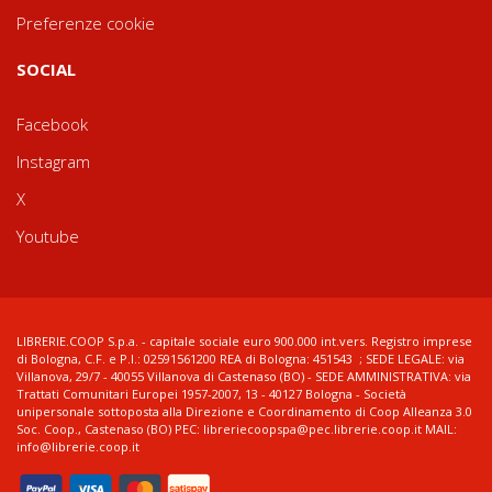
Preferenze cookie
SOCIAL
Facebook
Instagram
X
Youtube
LIBRERIE.COOP S.p.a. - capitale sociale euro 900.000 int.vers. Registro imprese
di Bologna, C.F. e P.I.: 02591561200 REA di Bologna: 451543 ; SEDE LEGALE: via
Villanova, 29/7 - 40055 Villanova di Castenaso (BO) - SEDE AMMINISTRATIVA: via
Trattati Comunitari Europei 1957-2007, 13 - 40127 Bologna - Società
unipersonale sottoposta alla Direzione e Coordinamento di Coop Alleanza 3.0
Soc. Coop., Castenaso (BO) PEC: libreriecoopspa@pec.librerie.coop.it MAIL:
info@librerie.coop.it