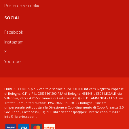
Preferenze cookie
SOCIAL
Facebook
Instagram
X
Youtube
LIBRERIE.COOP S.p.a. - capitale sociale euro 900.000 int.vers. Registro imprese
di Bologna, C.F. e P.I.: 02591561200 REA di Bologna: 451543 ; SEDE LEGALE: via
Villanova, 29/7 - 40055 Villanova di Castenaso (BO) - SEDE AMMINISTRATIVA: via
Trattati Comunitari Europei 1957-2007, 13 - 40127 Bologna - Società
unipersonale sottoposta alla Direzione e Coordinamento di Coop Alleanza 3.0
Soc. Coop., Castenaso (BO) PEC: libreriecoopspa@pec.librerie.coop.it MAIL:
info@librerie.coop.it