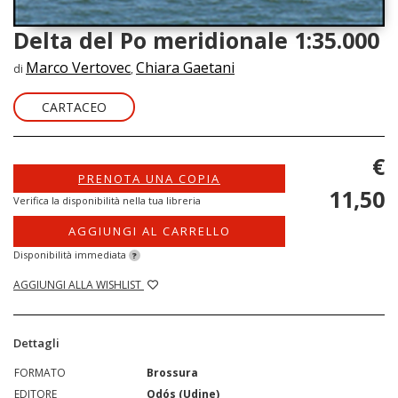
Delta del Po meridionale 1:35.000
Marco Vertovec
Chiara Gaetani
di
,
CARTACEO
€
PRENOTA UNA COPIA
11,50
Verifica la disponibilità nella tua libreria
AGGIUNGI AL CARRELLO
Disponibilità immediata
?
AGGIUNGI ALLA WISHLIST
Dettagli
FORMATO
Brossura
EDITORE
Odós (Udine)