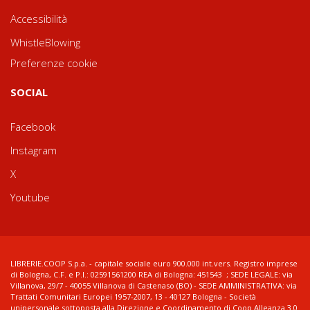
Accessibilità
WhistleBlowing
Preferenze cookie
SOCIAL
Facebook
Instagram
X
Youtube
LIBRERIE.COOP S.p.a. - capitale sociale euro 900.000 int.vers. Registro imprese
di Bologna, C.F. e P.I.: 02591561200 REA di Bologna: 451543 ; SEDE LEGALE: via
Villanova, 29/7 - 40055 Villanova di Castenaso (BO) - SEDE AMMINISTRATIVA: via
Trattati Comunitari Europei 1957-2007, 13 - 40127 Bologna - Società
unipersonale sottoposta alla Direzione e Coordinamento di Coop Alleanza 3.0