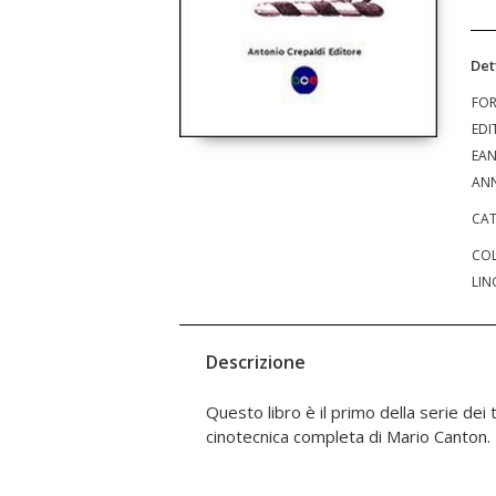
Det
FO
EDI
EA
ANN
CAT
COL
LIN
Descrizione
Questo libro è il primo della serie dei 
allevatori, addestratori, veterinari e c
cinotecnica completa di Mario Canton. U