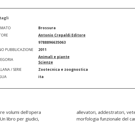
tagli
RMATO
Brossura
TORE
Antonio Crepaldi Editore
N
9788896635063
O PUBBLICAZIONE
2011
Animali e piante
EGORIA
Scienze
LANA / SERIE
Zootecnica e zoognostica
GUA
ita
tre volumi dell'opera
hiunque altro studi la
n libro per giudici,
morfologia funzionale del ca