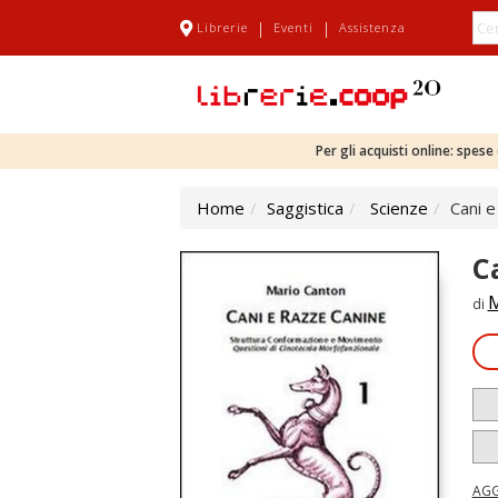
|
|
Librerie
Eventi
Assistenza
Per gli acquisti online: spes
Home
Saggistica
Scienze
Cani e
C
M
di
AGG