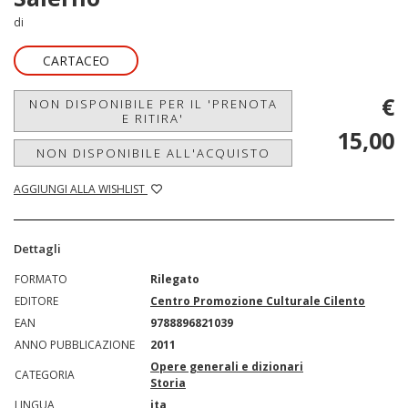
di
CARTACEO
€
NON DISPONIBILE PER IL 'PRENOTA
E RITIRA'
15,00
NON DISPONIBILE ALL'ACQUISTO
AGGIUNGI ALLA WISHLIST
Dettagli
FORMATO
Rilegato
EDITORE
Centro Promozione Culturale Cilento
EAN
9788896821039
ANNO PUBBLICAZIONE
2011
Opere generali e dizionari
CATEGORIA
Storia
LINGUA
ita