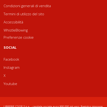
Condizioni generali di vendita
Termini di utilizzo del sito
Accessibilità
WhistleBlowing
Preferenze cookie
SOCIAL
Facebook
Instagram
X
Youtube
LIBRERIE.COOP S.p.a. - capitale sociale euro 900.000 int.vers. Registro imprese