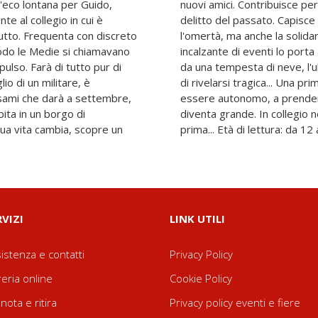
n'eco lontana per Guido,
herare il colpevole di un
nte al collegio in cui è
te sono l'ingiustizia e
tutto. Frequenta con discreto
enacia, la legalità. Una serie
riodo le Medie si chiamavano
e sui monti, dove è sorpreso
ulso. Farà di tutto pur di
ta primaverile, che rischia
lio di un militare, è
colare. Guido impara a
esami che darà a settembre,
ni importanti. Rapidamente
bita in un borgo di
Nulla sarà più come
sua vita cambia, scopre un
prima... Età di lettura: da 12 
RVIZI
LINK UTILI
istenza e contatti
Privacy Policy
reria online
Cookie Policy
nota e ritira
Privacy policy eventi e fiere