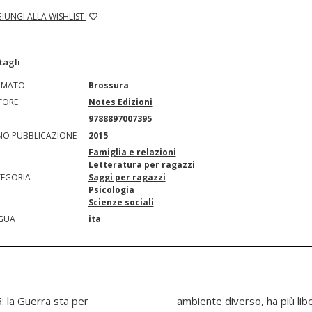
IUNGI ALLA WISHLIST
tagli
RMATO
Brossura
TORE
Notes Edizioni
N
9788897007395
O PUBBLICAZIONE
2015
Famiglia e relazioni
Letteratura per ragazzi
EGORIA
Saggi per ragazzi
Psicologia
Scienze sociali
GUA
ita
: la Guerra sta per
persone interessanti,