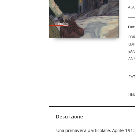
AGG
Det
FO
EDI
EA
ANN
CAT
LIN
Descrizione
Una primavera particolare. Aprile 1915
ambiente diverso, ha più libertà, conosce 