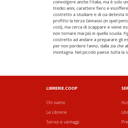
coinvolgere anche l'Italia, ma è solo u
nuovi amici. Contribuisce persino a smasc
tredici anni, carattere fiero e insoffere
delitto del passato. Capisce cosa realmen
costretto a studiare e di cui detesta 
l'omertà, ma anche la solidarietà, la t
profitto la terza Ginnasio (in quel pe
incalzante di eventi lo porta a fuggir
così), ma cerca di scappare e viene esp
da una tempesta di neve, l'ultima nevica
non tornare mai più in quella scuola. Fig
di rivelarsi tragica... Una primavera parti
costretto ad andare a preparare gli 
essere autonomo, a prendere decisio
per non perdere l'anno, dalla zia che a
diventa grande. In collegio non tornerà. 
montagna. Nel piccolo paese tutta la 
LIBRERIE.COOP
SE
Chi siamo
Ass
Le Librerie
Lib
Servizi e vantaggi
Pre