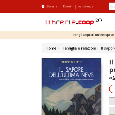
|
|
Librerie
Eventi
Assistenza
Per gli acquisti online: spes
Home
Famiglia e relazioni
Il sapor
I
p
M
di