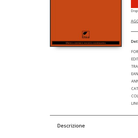
Disp
AGG
Det
FO
EDI
TRA
EA
ANN
CAT
COL
LIN
Descrizione