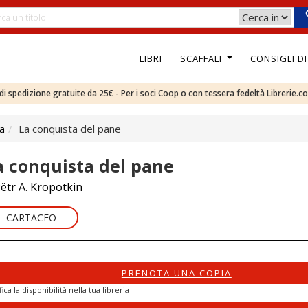
LIBRI
SCAFFALI
CONSIGLI D
e di spedizione gratuite da 25€ - Per i soci Coop o con tessera fedeltà Librerie.c
ca
La conquista del pane
a conquista del pane
ëtr A. Kropotkin
CARTACEO
PRENOTA UNA COPIA
fica la disponibilità nella tua libreria