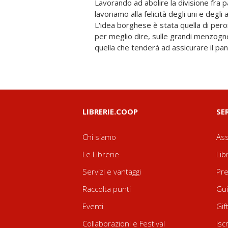
Lavorando ad abolire la divisione fra pa
che i borghesi e i lavoratori imborghesiti s
lavoriamo alla felicità degli uni e degli al
uomini nelle loro conventicole parla
L'idea borghese è stata quella di peror
gente pratica" discuterà a non più fini
per meglio dire, sulle grandi menzogn
quella che tenderà ad assicurare il pan
LIBRERIE.COOP
SE
Chi siamo
Ass
Le Librerie
Lib
Servizi e vantaggi
Pre
Raccolta punti
Gui
Eventi
Gif
Collaborazioni e Festival
Isc