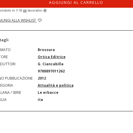
AGGIUNGI AL CARRELLO
onibile in 7-10 gg lavorativi
?
IUNGI ALLA WISHLIST
tagli
RMATO
Brossura
TORE
Ortica Editrice
DUTTORI
G. Ciancabilla
N
9788897011262
O PUBBLICAZIONE
2012
EGORIA
Attualità e politica
LANA / SERIE
Le erbacce
GUA
ita