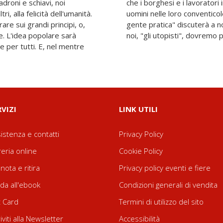
droni e schiavi, noi
i atteggeranno a grandi
tri, alla felicità dell'umanità.
mentari, nel mentre che "la
are sui grandi principi, o,
rla sulle forme di governo,
e. L'idea popolare sarà
noi, "gli utopisti", dovremo
e per tutti. E, nel mentre
RVIZI
LINK UTILI
istenza e contatti
Privacy Policy
reria online
Cookie Policy
nota e ritira
Privacy policy eventi e fiere
da all'ebook
Condizioni generali di vendita
t Card
Termini di utilizzo del sito
riviti alla Newsletter
Accessibilità