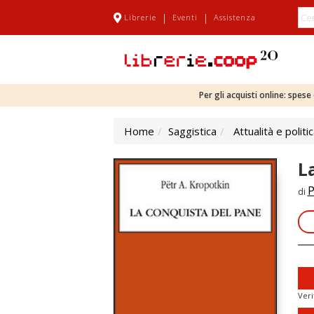
|
|
Librerie
Eventi
Assistenza
Per gli acquisti online: spes
Home
Saggistica
Attualità e politi
L
P
di
Veri