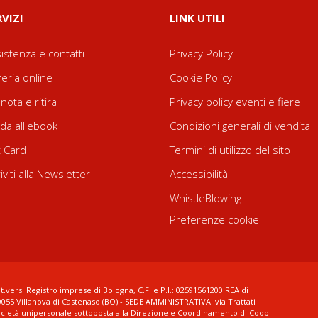
RVIZI
LINK UTILI
istenza e contatti
Privacy Policy
reria online
Cookie Policy
nota e ritira
Privacy policy eventi e fiere
da all'ebook
Condizioni generali di vendita
t Card
Termini di utilizzo del sito
riviti alla Newsletter
Accessibilità
WhistleBlowing
Preferenze cookie
t.vers. Registro imprese di Bologna, C.F. e P.I.: 02591561200 REA di
0055 Villanova di Castenaso (BO) - SEDE AMMINISTRATIVA: via Trattati
ocietà unipersonale sottoposta alla Direzione e Coordinamento di Coop