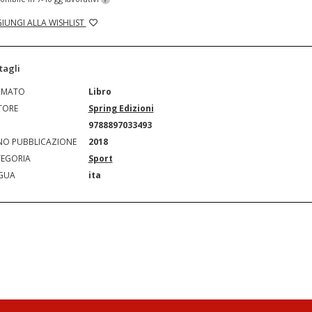
IUNGI ALLA WISHLIST
tagli
RMATO
Libro
TORE
Spring Edizioni
N
9788897033493
O PUBBLICAZIONE
2018
EGORIA
Sport
GUA
ita