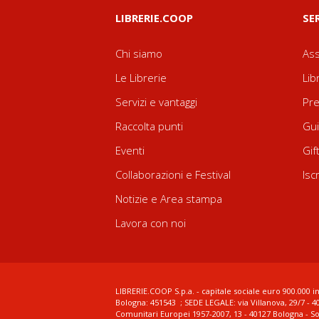
LIBRERIE.COOP
SE
Chi siamo
Ass
Le Librerie
Lib
Servizi e vantaggi
Pre
Raccolta punti
Gui
Eventi
Gif
Collaborazioni e Festival
Isc
Notizie e Area stampa
Lavora con noi
LIBRERIE.COOP S.p.a. - capitale sociale euro 900.000 in
Bologna: 451543 ; SEDE LEGALE: via Villanova, 29/7 - 4
Comunitari Europei 1957-2007, 13 - 40127 Bologna - S