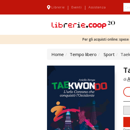
|
|
Librerie
Eventi
Assistenza
Per gli acquisti online: spes
Home
Tempo libero
Sport
Taek
T
A
di
Disp