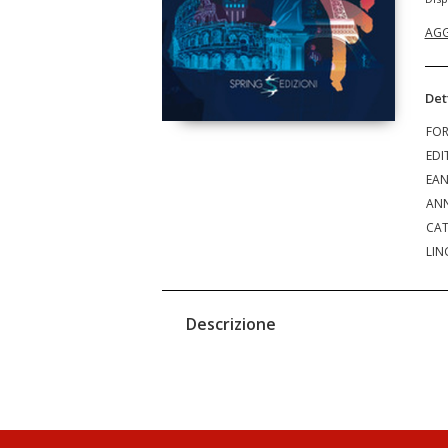
AGG
Det
FO
EDI
EA
ANN
CAT
LIN
Descrizione