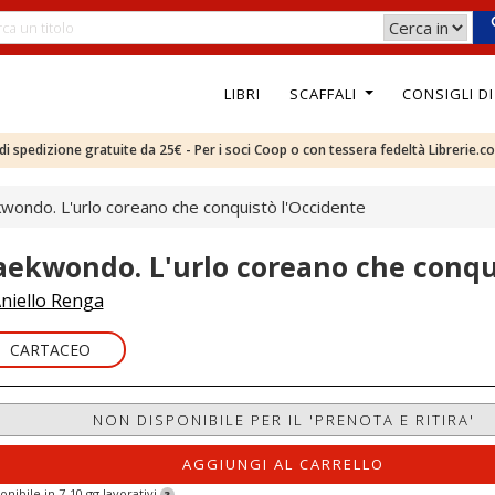
LIBRI
SCAFFALI
CONSIGLI D
e di spedizione gratuite da 25€ - Per i soci Coop o con tessera fedeltà Librerie.c
wondo. L'urlo coreano che conquistò l'Occidente
aekwondo. L'urlo coreano che conqu
niello Renga
CARTACEO
NON DISPONIBILE PER IL 'PRENOTA E RITIRA'
AGGIUNGI AL CARRELLO
onibile in 7-10 gg lavorativi
?