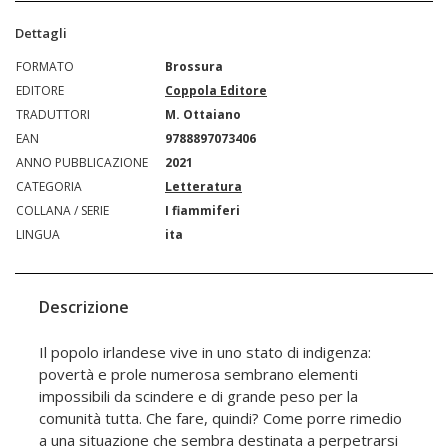
Dettagli
FORMATO
Brossura
EDITORE
Coppola Editore
TRADUTTORI
M. Ottaiano
EAN
9788897073406
ANNO PUBBLICAZIONE
2021
CATEGORIA
Letteratura
COLLANA / SERIE
I fiammiferi
LINGUA
ita
Descrizione
Il popolo irlandese vive in uno stato di indigenza:
povertà e prole numerosa sembrano elementi
impossibili da scindere e di grande peso per la
comunità tutta. Che fare, quindi? Come porre rimedio
a una situazione che sembra destinata a perpetrarsi