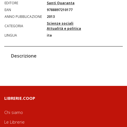
EDITORE
Santi Quaranta
EAN
9788897210177
ANNO PUBBLICAZIONE
2013
Scienze sociali
CATEGORIA
Attualità e politica
LINGUA
ita
Descrizione
LIBRERIE.COOP
Chi siamo
Le Librerie