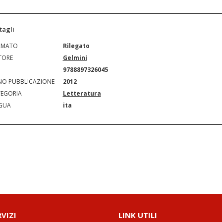
tagli
RMATO
Rilegato
TORE
Gelmini
N
9788897326045
O PUBBLICAZIONE
2012
EGORIA
Letteratura
GUA
ita
RVIZI
LINK UTILI