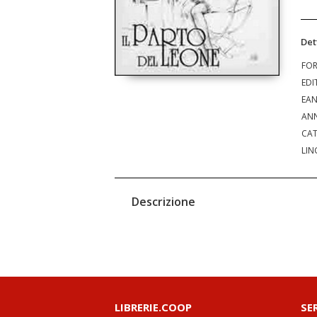
Det
FO
EDI
EA
ANN
CAT
LIN
Descrizione
LIBRERIE.COOP
SE