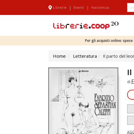
|
|
Librerie
Eventi
Assistenza
Per gli acquisti online: spes
Home
Letteratura
Il parto del leo
I
F
di
AGG