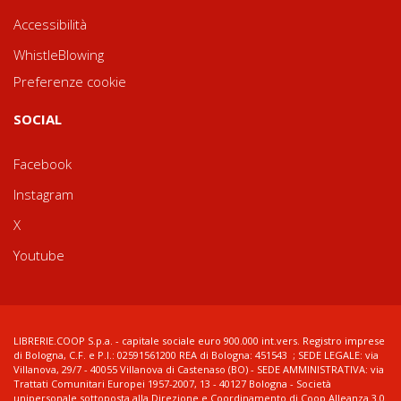
Accessibilità
WhistleBlowing
Preferenze cookie
SOCIAL
Facebook
Instagram
X
Youtube
LIBRERIE.COOP S.p.a. - capitale sociale euro 900.000 int.vers. Registro imprese
di Bologna, C.F. e P.I.: 02591561200 REA di Bologna: 451543 ; SEDE LEGALE: via
Villanova, 29/7 - 40055 Villanova di Castenaso (BO) - SEDE AMMINISTRATIVA: via
Trattati Comunitari Europei 1957-2007, 13 - 40127 Bologna - Società
unipersonale sottoposta alla Direzione e Coordinamento di Coop Alleanza 3.0