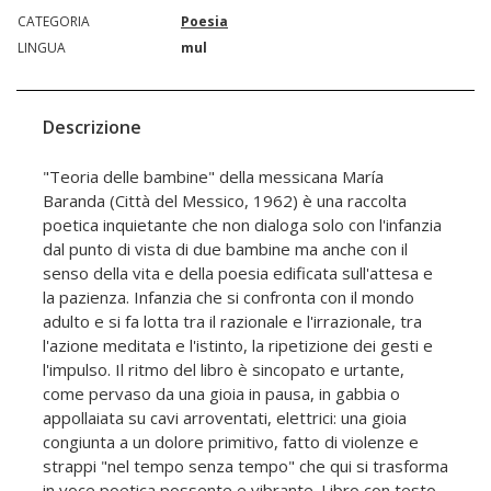
CATEGORIA
Poesia
LINGUA
mul
Descrizione
"Teoria delle bambine" della messicana María
Baranda (Città del Messico, 1962) è una raccolta
poetica inquietante che non dialoga solo con l'infanzia
dal punto di vista di due bambine ma anche con il
senso della vita e della poesia edificata sull'attesa e
la pazienza. Infanzia che si confronta con il mondo
adulto e si fa lotta tra il razionale e l'irrazionale, tra
l'azione meditata e l'istinto, la ripetizione dei gesti e
l'impulso. Il ritmo del libro è sincopato e urtante,
come pervaso da una gioia in pausa, in gabbia o
appollaiata su cavi arroventati, elettrici: una gioia
congiunta a un dolore primitivo, fatto di violenze e
strappi "nel tempo senza tempo" che qui si trasforma
in voce poetica possente e vibrante. Libro con testo