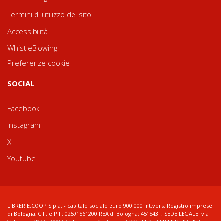
Termini di utilizzo del sito
Accessibilità
WhistleBlowing
Preferenze cookie
SOCIAL
Facebook
Instagram
X
Youtube
LIBRERIE.COOP S.p.a. - capitale sociale euro 900.000 int.vers. Registro imprese
di Bologna, C.F. e P.I.: 02591561200 REA di Bologna: 451543 ; SEDE LEGALE: via