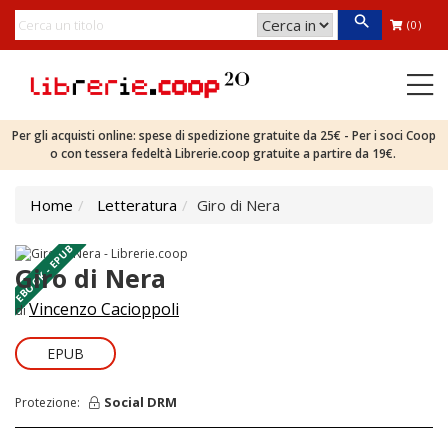
(0)
Per gli acquisti online: spese di spedizione gratuite da 25€ - Per i soci Coop
o con tessera fedeltà Librerie.coop gratuite a partire da 19€.
Home
Letteratura
Giro di Nera
EBOOK - EPUB
Giro di Nera
Vincenzo Cacioppoli
di
EPUB
Social DRM
Protezione: