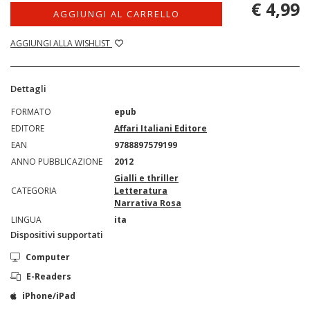
€ 4,99
AGGIUNGI AL CARRELLO
AGGIUNGI ALLA WISHLIST
Dettagli
FORMATO
epub
EDITORE
Affari Italiani Editore
EAN
9788897579199
ANNO PUBBLICAZIONE
2012
Gialli e thriller
CATEGORIA
Letteratura
Narrativa Rosa
LINGUA
ita
Dispositivi supportati
Computer
E-Readers
iPhone/iPad