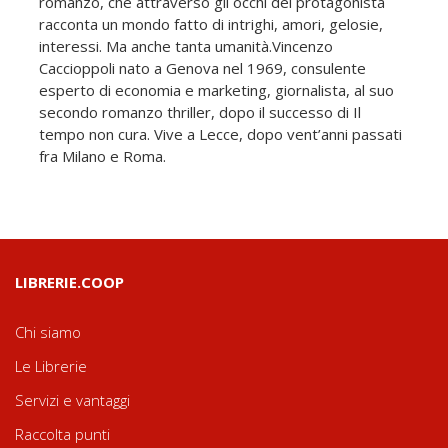
romanzo, che attraverso gli occhi del protagonista
racconta un mondo fatto di intrighi, amori, gelosie,
interessi. Ma anche tanta umanità.Vincenzo
Caccioppoli nato a Genova nel 1969, consulente
esperto di economia e marketing, giornalista, al suo
secondo romanzo thriller, dopo il successo di Il
tempo non cura. Vive a Lecce, dopo vent’anni passati
fra Milano e Roma.
LIBRERIE.COOP
Chi siamo
Le Librerie
Servizi e vantaggi
Raccolta punti