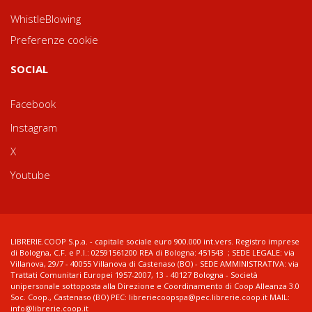
WhistleBlowing
Preferenze cookie
SOCIAL
Facebook
Instagram
X
Youtube
LIBRERIE.COOP S.p.a. - capitale sociale euro 900.000 int.vers. Registro imprese
di Bologna, C.F. e P.I.: 02591561200 REA di Bologna: 451543 ; SEDE LEGALE: via
Villanova, 29/7 - 40055 Villanova di Castenaso (BO) - SEDE AMMINISTRATIVA: via
Trattati Comunitari Europei 1957-2007, 13 - 40127 Bologna - Società
unipersonale sottoposta alla Direzione e Coordinamento di Coop Alleanza 3.0
Soc. Coop., Castenaso (BO) PEC: libreriecoopspa@pec.librerie.coop.it MAIL:
info@librerie.coop.it