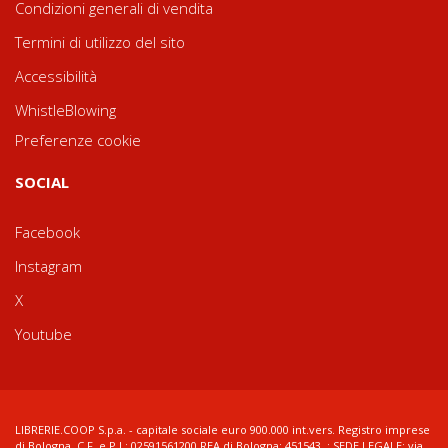
Condizioni generali di vendita
Termini di utilizzo del sito
Accessibilità
WhistleBlowing
Preferenze cookie
SOCIAL
Facebook
Instagram
X
Youtube
LIBRERIE.COOP S.p.a. - capitale sociale euro 900.000 int.vers. Registro imprese
di Bologna, C.F. e P.I.: 02591561200 REA di Bologna: 451543 ; SEDE LEGALE: via