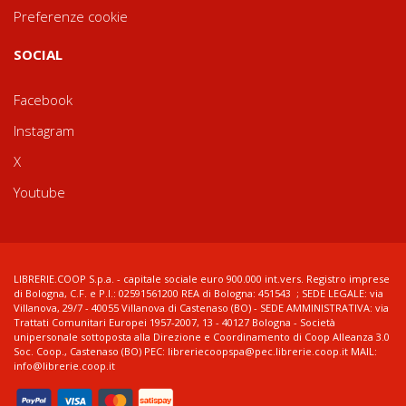
Preferenze cookie
SOCIAL
Facebook
Instagram
X
Youtube
LIBRERIE.COOP S.p.a. - capitale sociale euro 900.000 int.vers. Registro imprese
di Bologna, C.F. e P.I.: 02591561200 REA di Bologna: 451543 ; SEDE LEGALE: via
Villanova, 29/7 - 40055 Villanova di Castenaso (BO) - SEDE AMMINISTRATIVA: via
Trattati Comunitari Europei 1957-2007, 13 - 40127 Bologna - Società
unipersonale sottoposta alla Direzione e Coordinamento di Coop Alleanza 3.0
Soc. Coop., Castenaso (BO) PEC: libreriecoopspa@pec.librerie.coop.it MAIL:
info@librerie.coop.it