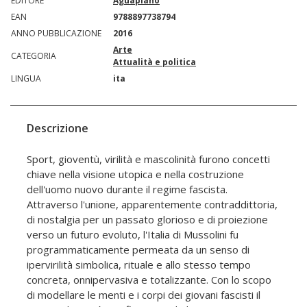
EDITORE
Aguaplano
EAN
9788897738794
ANNO PUBBLICAZIONE
2016
Arte
CATEGORIA
Attualità e politica
LINGUA
ita
Descrizione
Sport, gioventù, virilità e mascolinità furono concetti
chiave nella visione utopica e nella costruzione
dell'uomo nuovo durante il regime fascista.
Attraverso l'unione, apparentemente contraddittoria,
di nostalgia per un passato glorioso e di proiezione
verso un futuro evoluto, l'Italia di Mussolini fu
programmaticamente permeata da un senso di
ipervirilità simbolica, rituale e allo stesso tempo
concreta, onnipervasiva e totalizzante. Con lo scopo
di modellare le menti e i corpi dei giovani fascisti il