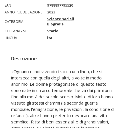
EAN
9788897795520
ANNO PUBBLICAZIONE
2023
Scienze sociali
CATEGORIA
Biografie
COLLANA / SERIE
Storie
LINGUA
ita
Descrizione
«Ognuno di noi vivendo traccia una linea, che si
interseca con quella degli altri, a volte in modo
anonimo. Le donne protagoniste di questo testo
sono nate in un arco temporale che va dai primi anni
fino alla metà del secolo scorso. Molte di loro hanno
vissuto gli stessi drammi (la seconda guerra
mondiale, l'emigrazione, le privazioni, la condizione di
orfana...), altre hanno preferito rievocare una vita
semplice, fatta di beni essenziali e di grandi valori,
altre ancora la volontà di migliorare la propria