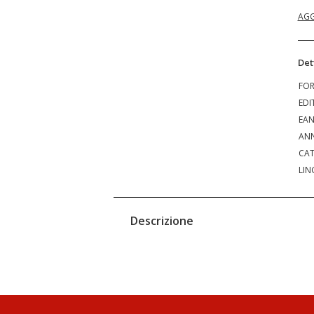
AGG
Det
FO
EDI
EA
ANN
CAT
LIN
Descrizione