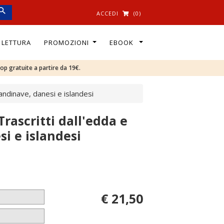
ACCEDI
(0)
I LETTURA
PROMOZIONI
EBOOK
oop gratuite a partire da 19€.
candinave, danesi e islandesi
Trascritti dall'edda e
i e islandesi
€ 21,50