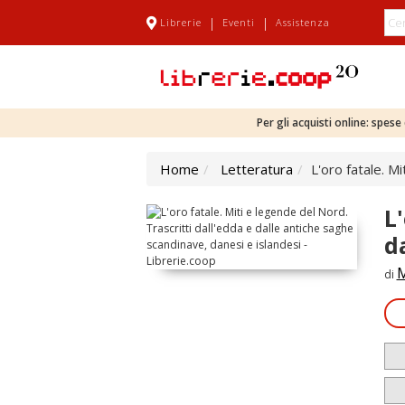
|
|
Librerie
Eventi
Assistenza
Per gli acquisti online: spes
Home
Letteratura
L'oro fatale. M
L
d
M
di