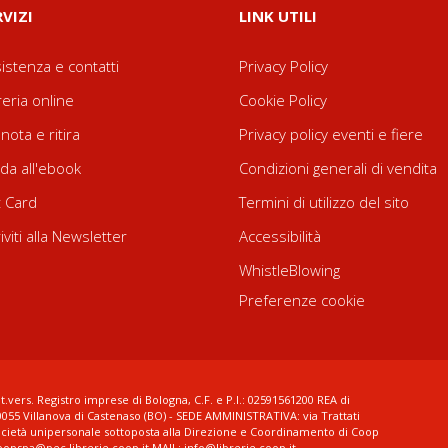
RVIZI
LINK UTILI
istenza e contatti
Privacy Policy
reria online
Cookie Policy
nota e ritira
Privacy policy eventi e fiere
da all'ebook
Condizioni generali di vendita
t Card
Termini di utilizzo del sito
riviti alla Newsletter
Accessibilità
WhistleBlowing
Preferenze cookie
t.vers. Registro imprese di Bologna, C.F. e P.I.: 02591561200 REA di
0055 Villanova di Castenaso (BO) - SEDE AMMINISTRATIVA: via Trattati
ocietà unipersonale sottoposta alla Direzione e Coordinamento di Coop
coopspa@pec.librerie.coop.it MAIL: info@librerie.coop.it