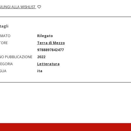
IUNGI ALLA WISHLIST
tagli
RMATO
Rilegato
TORE
Terra di Mezzo
N
9788897842477
O PUBBLICAZIONE
2022
EGORIA
Letteratura
GUA
ita