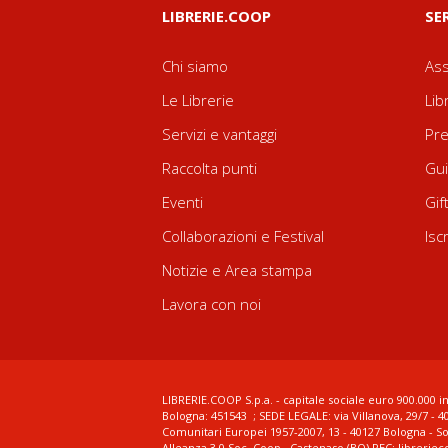
LIBRERIE.COOP
SE
Chi siamo
Ass
Le Librerie
Lib
Servizi e vantaggi
Pre
Raccolta punti
Gui
Eventi
Gif
Collaborazioni e Festival
Isc
Notizie e Area stampa
Lavora con noi
LIBRERIE.COOP S.p.a. - capitale sociale euro 900.000 in
Bologna: 451543 ; SEDE LEGALE: via Villanova, 29/7 - 4
Comunitari Europei 1957-2007, 13 - 40127 Bologna - S
Alleanza 3.0 Soc. Coop., Castenaso (BO) PEC: librerie