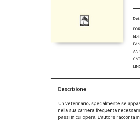
Det
FO
EDI
EA
ANN
CAT
LIN
Descrizione
Un veterinario, specialmente se appa
fatti della sua carriera nel valdobbiaden
nella sua carriera frequenta necessari
paesi in cui opera. L'autore racconta i