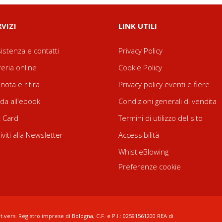
RVIZI
LINK UTILI
istenza e contatti
Privacy Policy
reria online
Cookie Policy
nota e ritira
Privacy policy eventi e fiere
da all'ebook
Condizioni generali di vendita
t Card
Termini di utilizzo del sito
riviti alla Newsletter
Accessibilità
WhistleBlowing
Preferenze cookie
t.vers. Registro imprese di Bologna, C.F. e P.I.: 02591561200 REA di