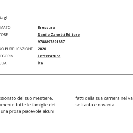
tagli
RMATO
Brossura
TORE
Danilo Zanetti Editore
N
9788897891857
O PUBBLICAZIONE
2020
EGORIA
Letteratura
GUA
ita
ssionato del suo mestiere,
ese, nel periodo tra gli anni
amente tutte le famiglie dei
settanta e novanta.
n una prosa piacevole alcuni