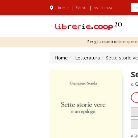
|
|
Librerie
Eventi
Assistenza
Per gli acquisti online: spes
Home
Letteratura
Sette storie ve
S
G
di
AGG