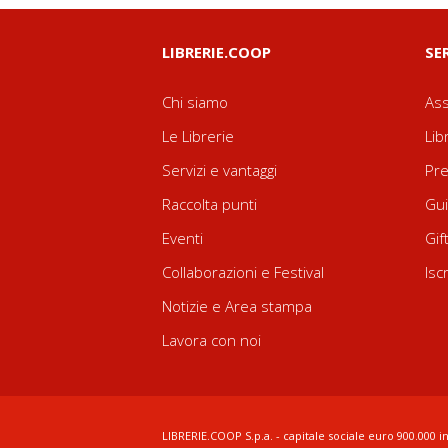
LIBRERIE.COOP
SE
Chi siamo
Ass
Le Librerie
Lib
Servizi e vantaggi
Pre
Raccolta punti
Gui
Eventi
Gif
Collaborazioni e Festival
Isc
Notizie e Area stampa
Lavora con noi
LIBRERIE.COOP S.p.a. - capitale sociale euro 900.000 in