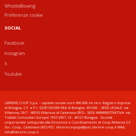
WhistleBlowing
Preferenze cookie
SOCIAL
Facebook
Instagram
X
Youtube
LIBRERIE.COOP S.p.a. - capitale sociale euro 900.000 int.vers. Registro imprese
di Bologna, C.F. e P.I.: 02591561200 REA di Bologna: 451543 ; SEDE LEGALE: via
Villanova, 29/7 - 40055 Villanova di Castenaso (BO) - SEDE AMMINISTRATIVA: via
Trattati Comunitari Europei 1957-2007, 13 - 40127 Bologna - Società
unipersonale sottoposta alla Direzione e Coordinamento di Coop Alleanza 3.0
Soc. Coop., Castenaso (BO) PEC: libreriecoopspa@pec.librerie.coop.it MAIL:
info@librerie.coop.it