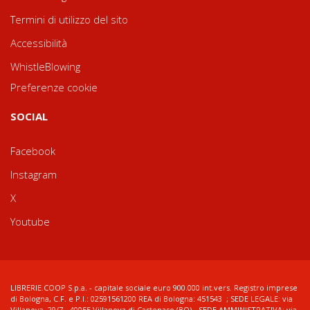
Termini di utilizzo del sito
Accessibilità
WhistleBlowing
Preferenze cookie
SOCIAL
Facebook
Instagram
X
Youtube
LIBRERIE.COOP S.p.a. - capitale sociale euro 900.000 int.vers. Registro imprese
di Bologna, C.F. e P.I.: 02591561200 REA di Bologna: 451543 ; SEDE LEGALE: via
Villanova, 29/7 - 40055 Villanova di Castenaso (BO) - SEDE AMMINISTRATIVA: via