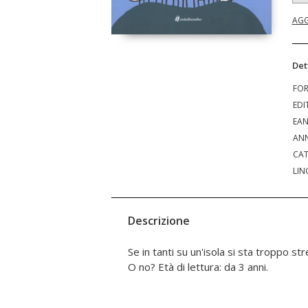
AGG
Det
FO
EDI
EA
ANN
CAT
LIN
Descrizione
Se in tanti su un'isola si sta troppo str
O no? Età di lettura: da 3 anni.