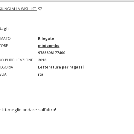
IUNGI ALLA WISHLIST
tagli
RMATO
Rilegato
TORE
minibombo
N
9788898177400
O PUBBLICAZIONE
2018
EGORIA
Letteratura per ragazzi
GUA
ita
etti-meglio andare sull'altra!