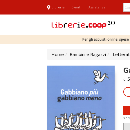
|
|
Librerie
Eventi
Assistenza
Per gli acquisti online: spes
Home
Bambini e Ragazzi
Letterat
G
S
di
Veri