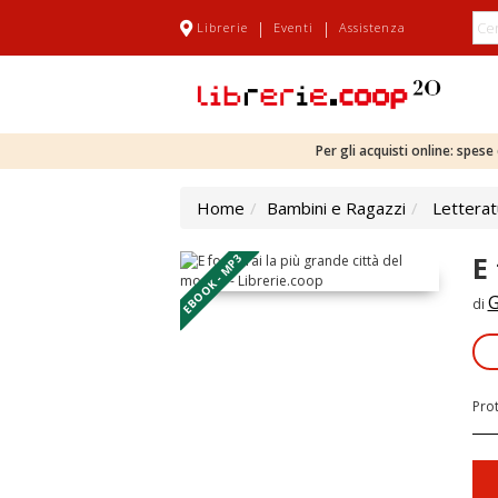
|
|
Librerie
Eventi
Assistenza
Per gli acquisti online: spes
Home
Bambini e Ragazzi
Letterat
E
EBOOK - MP3
G
di
Pro