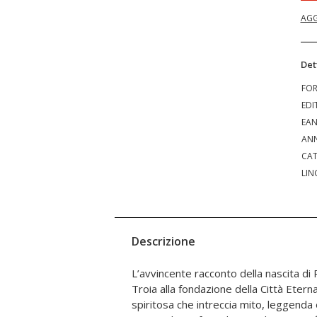
AGG
Det
FO
EDI
EA
ANN
CAT
LIN
Descrizione
L’avvincente racconto della nascita di 
e la conquista del Lazio, senza dim
Troia alla fondazione della Città Etern
Saturno da cui la città discende, la l
spiritosa che intreccia mito, leggenda e
lupa capitolina, per arrivare fino a Romolo, il