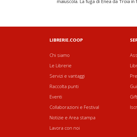
maiuscola. La fuga di Enea da Troia i
LIBRERIE.COOP
SE
Chi siamo
Ass
Le Librerie
Lib
Servizi e vantaggi
Pre
Raccolta punti
Gui
Eventi
Gif
Collaborazioni e Festival
Isc
Notizie e Area stampa
Lavora con noi