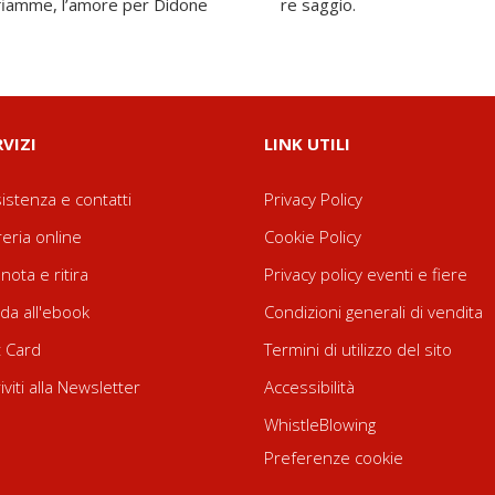
n fiamme, l’amore per Didone
re saggio.
RVIZI
LINK UTILI
istenza e contatti
Privacy Policy
reria online
Cookie Policy
nota e ritira
Privacy policy eventi e fiere
da all'ebook
Condizioni generali di vendita
t Card
Termini di utilizzo del sito
riviti alla Newsletter
Accessibilità
WhistleBlowing
Preferenze cookie