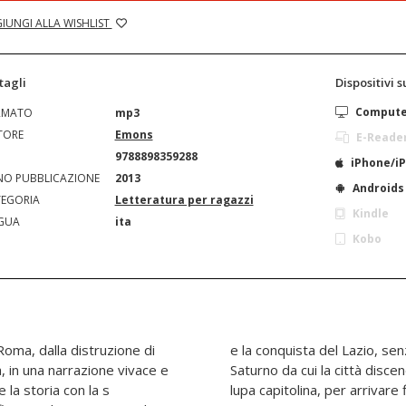
IUNGI ALLA WISHLIST
tagli
Dispositivi 
Comput
RMATO
mp3
TORE
Emons
E-Reade
N
9788898359288
iPhone/i
O PUBBLICAZIONE
2013
Androids
EGORIA
Letteratura per ragazzi
Kindle
GUA
ita
Kobo
Roma, dalla distruzione di
enticare Marte, Venere e
a, in una narrazione vivace e
eggenda dei gemelli e della
 la storia con la s
 primo re, e a Numa, il