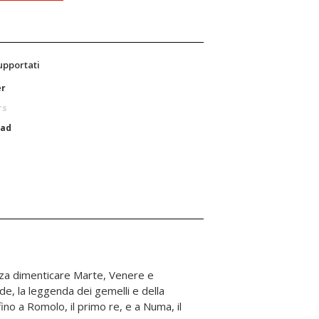
supportati
er
rs
Pad