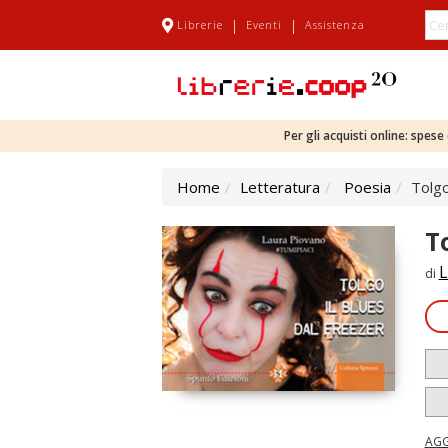
|
|
Librerie
Eventi
Assistenza
Per gli acquisti online: spes
Home
Letteratura
Poesia
Tolgo
T
L
di
AGG