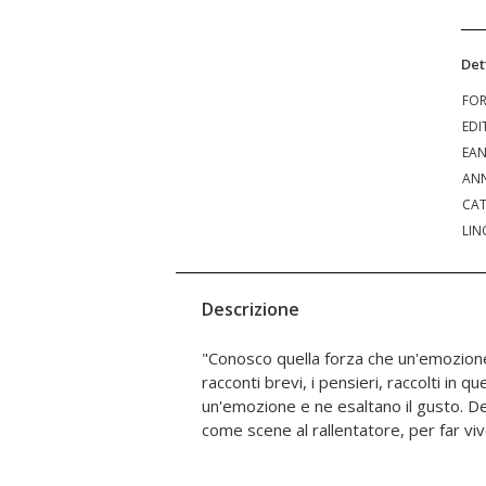
Det
FO
EDI
EA
ANN
CAT
LIN
Descrizione
"Conosco quella forza che un'emozione
coinvolgenti, intensi... emozionali! Fuo
racconti brevi, i pensieri, raccolti in q
pop corn, pioggia di brillanti, verit
un'emozione e ne esaltano il gusto. Desc
accelerazioni, rinascita, rabbia, sorri
come scene al rallentatore, per far vi