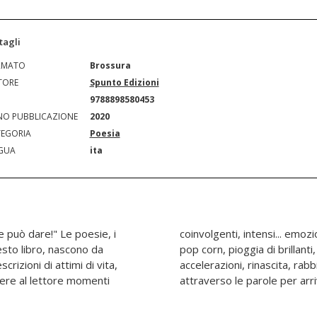
tagli
RMATO
Brossura
TORE
Spunto Edizioni
N
9788898580453
O PUBBLICAZIONE
2020
EGORIA
Poesia
GUA
ita
 può dare!" Le poesie, i
co color passione, musica,
uesto libro, nascono da
à, domande, schiaffi,
rizioni di attimi di vita,
si, sguardi... Un viaggio
vere al lettore momenti
attraverso le parole per arri