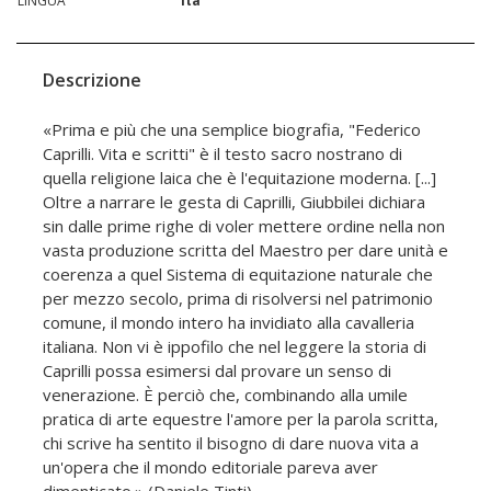
LINGUA
ita
Descrizione
«Prima e più che una semplice biografia, "Federico
Caprilli. Vita e scritti" è il testo sacro nostrano di
quella religione laica che è l'equitazione moderna. [...]
Oltre a narrare le gesta di Caprilli, Giubbilei dichiara
sin dalle prime righe di voler mettere ordine nella non
vasta produzione scritta del Maestro per dare unità e
coerenza a quel Sistema di equitazione naturale che
per mezzo secolo, prima di risolversi nel patrimonio
comune, il mondo intero ha invidiato alla cavalleria
italiana. Non vi è ippofilo che nel leggere la storia di
Caprilli possa esimersi dal provare un senso di
venerazione. È perciò che, combinando alla umile
pratica di arte equestre l'amore per la parola scritta,
chi scrive ha sentito il bisogno di dare nuova vita a
un'opera che il mondo editoriale pareva aver
dimenticato.» (Daniele Tinti)