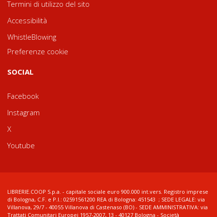
Termini di utilizzo del sito
Accessibilità
WhistleBlowing
Preferenze cookie
SOCIAL
Facebook
Instagram
X
Youtube
LIBRERIE.COOP S.p.a. - capitale sociale euro 900.000 int.vers. Registro imprese
di Bologna, C.F. e P.I.: 02591561200 REA di Bologna: 451543 ; SEDE LEGALE: via
Villanova, 29/7 - 40055 Villanova di Castenaso (BO) - SEDE AMMINISTRATIVA: via
Trattati Comunitari Europei 1957-2007, 13 - 40127 Bologna - Società