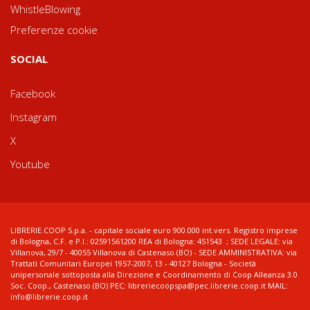
WhistleBlowing
Preferenze cookie
SOCIAL
Facebook
Instagram
X
Youtube
LIBRERIE.COOP S.p.a. - capitale sociale euro 900.000 int.vers. Registro imprese
di Bologna, C.F. e P.I.: 02591561200 REA di Bologna: 451543 ; SEDE LEGALE: via
Villanova, 29/7 - 40055 Villanova di Castenaso (BO) - SEDE AMMINISTRATIVA: via
Trattati Comunitari Europei 1957-2007, 13 - 40127 Bologna - Società
unipersonale sottoposta alla Direzione e Coordinamento di Coop Alleanza 3.0
Soc. Coop., Castenaso (BO) PEC: libreriecoopspa@pec.librerie.coop.it MAIL:
info@librerie.coop.it