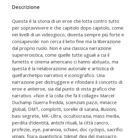
Descrizione
Questa è la storia di un eroe che lotta contro tutto
per sopravvivere e che capitolo dopo capitolo, come
nei livelli di un videogioco, diventa sempre più forte e
consapevole: non cerca il lieto fine ma la liberazione
dal proprio ruolo. Non è una classica narrazione
supereroistica, come quelle tutte uguali a cui il
fumetto e cinema americano ci hanno abituato, ma
questa è la rielaborazione autoriale e artistica di
quell'archetipo narrativo e iconografico. Una
narrazione per distruggere e rifondare il concetto di
eroe e antieroe, sia dal punto di vista grafico che
narrativo. «Non è la colla che fa il collage» Marcel
Duchamp Guerra fredda, scienziati pazzi, minacce
globali, DMT, complotti, sorelle di satana, illusioni,
basi segrete, MK-Ultra, occultocrazia, mass media,
perdita d'identità, antichi rituali, la città cancro,
profezie, eye, paranoia, schiavi, doc cyclops, sacrifici
umani, fisica quantistica, tiãmat dea del massacro,