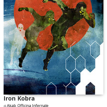
Iron Kobra
Akab
Officina Infernale
di
,