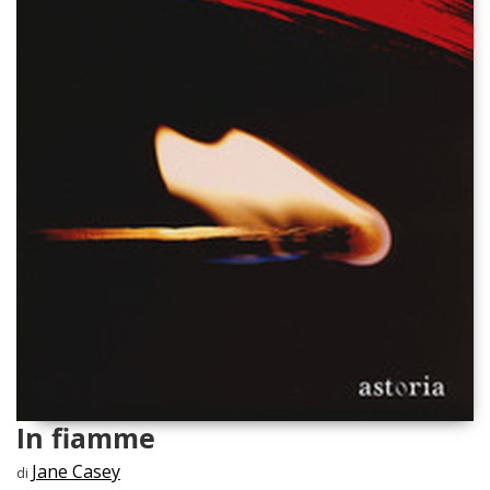
In fiamme
Jane Casey
di