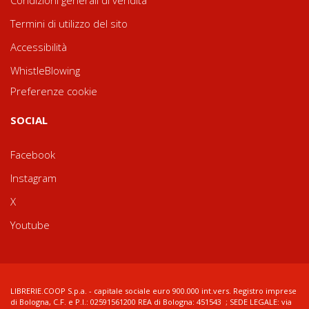
Condizioni generali di vendita
Termini di utilizzo del sito
Accessibilità
WhistleBlowing
Preferenze cookie
SOCIAL
Facebook
Instagram
X
Youtube
LIBRERIE.COOP S.p.a. - capitale sociale euro 900.000 int.vers. Registro imprese
di Bologna, C.F. e P.I.: 02591561200 REA di Bologna: 451543 ; SEDE LEGALE: via